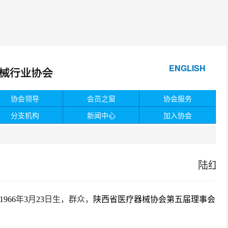
ENGLISH
协会领导
会员之窗
协会服务
分支机构
新闻中心
加入协会
陆红
1966
年
3
月
23
日生，群众，
陕西省医疗器械协会第五届理事会会