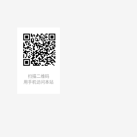
扫描二维码
用手机访问本站
长，西安康拓医疗技术股份有限公司人力总监
/人力行政负责人
；