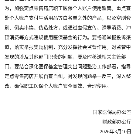
为，
加强定点零售药店职工医保个人账户使用监管。重点查
处个人账户支付生活用品等白名单之外的产品，以及空刷套
刷、倒卖串换、伪造处方，或通过虚假宣传、诱导消费、冲
顶消费等方式违规使用医保基金的行为。
要畅通举报投诉渠
道，落实举报奖励机制，
充分
发挥社会监督作用。对监管中
发现的涉及其他部门职责的问题，要及时移送相关主管部
门。
要
结合
深化
医保基金管理突出问题整治工作部署，
指导
定点零售药店
开展自查自纠，对发现问题举一反三，深入整
改
，
确保职工医保个人账户安全高效、合理使用
。
国家
医保
局
办公室
财政部
办公厅
202
6
年
3
月
10
日