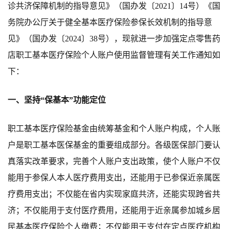
诊共济保障机制的指导意见》（国办发〔
2021
〕
14
号）
《
国
务院办公厅关于健全基本医疗保险参保长效机制的指导意
见
》（
国办发〔
2024
〕
38
号
）
，
现就进一步
加强定点零售药
店职工基本医疗保险个人账户使用监督管理有关工作通知如
下：
一、
坚持
“
保基本
”
功能定位
职工
基本医疗保险基金由统筹基金和个人账户构成
，
个人账
户是职工基本医保
基金
的重要组成部分。
各级医保部门
要认
真落实改革要求，完善个人账户支出政策
，使个人账户
不仅
能用于
参保人本人
医疗费用支出，还能用于
已参保近亲属
医
疗费用支出；不仅能在省内实现家庭共济，还能实现跨省共
济；不仅能用于支付医疗费用，还能用于近亲属
参加城乡居
民基本医疗保险
个人
缴费
；
不仅能用于支付
在
定点医疗机构