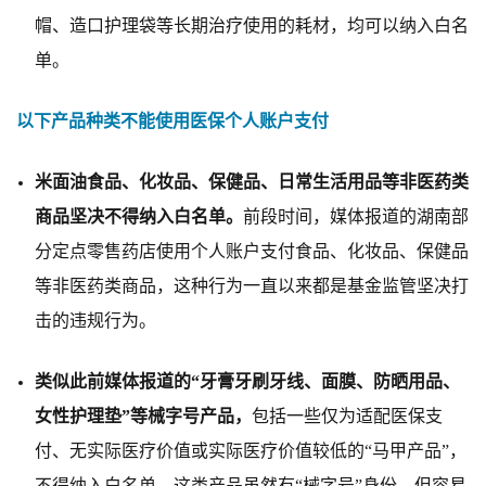
帽、造口护理袋等长期治疗使用的耗材
，
均
可以纳入白名
单。
以下产品
种类不能使用医保个人账户支付
米
面
油食
品、化妆品、
保健品、日常生活用品
等
非
医药类
商品坚决不得纳入白名单。
前段时
间
，
媒
体报道的
湖南
部
分定点零售药店使用个人账户支付
食
品、化妆品、保健品
等
非
医药类商品，
这种
行为一直以
来都
是基金监管坚决
打
击
的违规行为。
类
似此
前
媒
体报道的
“
牙膏牙刷牙线、面膜、
防
晒
用品、
女
性护理
垫
”等械字号产品，
包括
一
些
仅为适配医保支
付、无实际医疗价值或实际医疗价值较低的
“马甲产品”
，
不得
纳入白名单
。
这
类产品
虽然
有
“械字号”身
份
，
但容易