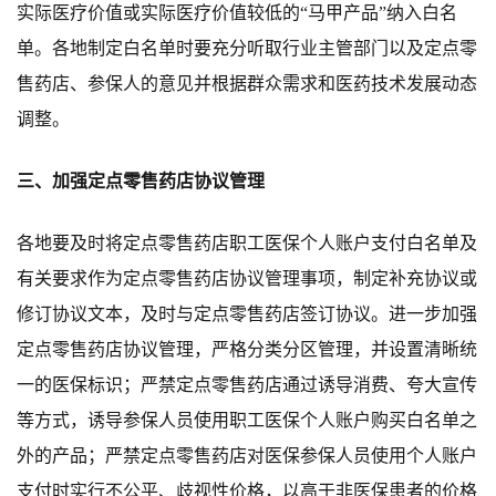
实际医疗价值或实际医疗价值较低的
“
马甲产品
”
纳入白名
单。各地制定白名单时要充分听取行业主管部门以及定点零
售药店、参保人的意见并根据群众需求和医药技术发展动态
调整。
三、加强定点零售药店协议管理
各地要及时将定点零售药店职工医保个人账户支付白名单及
有关要求作为定点零售药店协议管理事项，制定补充协议或
修订协议文本，及时与定点零售药店签订协议。
进一步
加强
定点零售药店
协议管理，严格
分类
分区管理，并设置清晰统
一的医保标识
；
严禁定点
零售药店
通过诱导消费、夸大宣传
等方式，
诱导
参保人员使用
职工医保
个人账户购买
白名单之
外的产品；严禁定点零售药店对医保参保人员使用个人账户
支付时实行不公平、歧视性价格，以高于非医保患者的价格