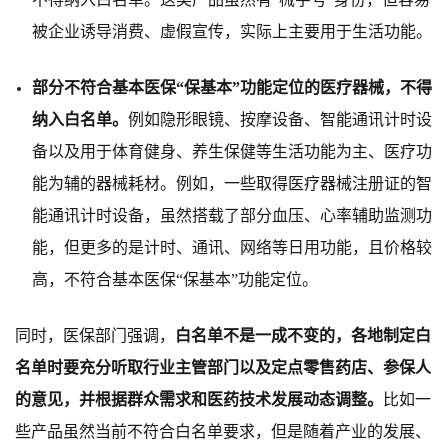
被
企业诱导消费、虚假宣传，实际上主要用于生活功能。
部分不
符
合基本医保
“保基本”功能定位的医疗器械，不得
纳入白名单。
例如
隐形眼镜、按摩设备、智能通讯计时设
备以及用于体育健身、养生保健等生活功能为主、医疗
功
能为辅
的器械耗材。
例如，一
些
取得医疗器械注册
证
的
智
能通讯计时设备
，
虽然搭载了
部分血压、
心率
辅助监测功
能，
但更多
的是计时、通讯、
网络
等日用功能，且价格较
高，不
符
合基本医保
“保基本”功能定位。
同时，医保部门强调，
白名单不是一成不
变
的，
各地制定白
名单时要充分听取行业主管部门以及定点零售药店、参保人
的意见
，
并根据群众需求和医药技术发展动态调整。
比
如一
些
产品
虽然
当前不
符
合白名单要求，
但
是
随着
产业的发展、