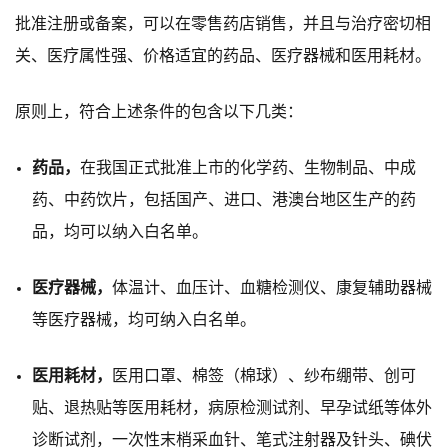
批准注册或备案，
可以在零售药店销售，
并且与治疗密切相
关、医疗属性强、价格适宜的药品、医疗器械和医用耗材。
原则上，
符
合上
述
条
件
的
包含
以下
几
类：
药品，
在
我
国正式批准上市的化
学
药、生物制品、中成
药、中药饮片，
包括
国产、进口、
港澳
台地区生产的药
品，
均
可以纳入白名单。
医疗器械，
体温计、血压计、血糖检测仪、康复辅助器械
等医疗器械，
均
可纳入白名单。
医用耗材，
医用口罩、棉签（棉球）、纱布绷带、创可
贴、退热贴等医用耗材
，
病原检测试剂、早孕试纸等体外
诊断试剂，一次性末梢采血针、笔式注射器及针头、碘伏