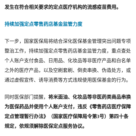
发生在
符
合相关要求的定点医疗机构的流感疫苗费用。
持
续
加强定点零售药店基金监管
力
度
下一步，
国家医保局将结合深化医保基金管理突出问题
专项
整治工作，持
续
加强定点零售药店基金监管
力
度，重点查处
个人账户支付
食
品、日用品、化妆品等非医疗产品和白名单
之外的医疗产品，以及空刷套刷、倒卖串换、伪造处方，或
通过虚假宣传、诱导消费等方式违规使用医保基金的行为。
同时医保部门
提醒
，
将
米
面
油
、化妆品等非医药类商品串换
为医保药品并使用个人账户支付，违反《零售药店医疗保障
定点管理
暂
行办
法
》（国家医疗保障局
令
第
3号）第
四十
条
规定，
依
规
须解除
医保定点
服
务协议。