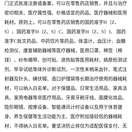
门
正式
批准注册或备案，
可以在零售药店销售，
并且与治疗
密切相关、医疗属性强、价格适宜的药品、医疗器械和医用
耗材。原则上，
可以在零售药店销售的
国药准字
H
（
Z
、
S
）
、
国药准字
H
（
Z
、
S
）
C
、
国药准字
H
（
Z
、
S
）
J
、
国药
准字
C
批文
药品、中药饮
片等药品，体温计、血压计、血糖
检测仪、康复辅助器械等医疗器械，
医用口罩、
棉签（棉
球）、纱布绷带、创可贴、退热贴等医用耗材
，
病原检测试
剂、早孕试纸等体外诊断试剂，一次性末梢采血针、笔式注
射器及针头、碘伏帽、造口护理袋等长期治疗使用的器械耗
材，可以纳入白名单。对于保健品、日常
生活用品
、家具洁
具、家用电器
等非医疗用品，牙膏牙刷牙线、面膜化妆品、
隐形眼镜、按摩设备、智能通讯计时设备以及用于体育健
身、养生保健等生活功能为主、医疗附加值较低的器械耗
材，不得纳入白名单。要坚决防止将仅为适配医保支付、无