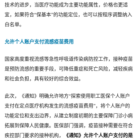
技术的进步，当医疗功能成为主要功能属性，价格
也更
适
宜，如
果符
合
“保基本”的功能定位，
也
可以按
程序
调整纳入
白名单。
允许个人账户支付流感疫苗费用
国家高度重视流感等
急
性
呼吸
道传
染
病防控工作，
接种
疫苗
是
预
防流感的重要手段，可
降
低重
症
和
死亡风
险，
减轻疾
病
和社会
负担
，具有较
好
的综合效
益
。
此
次，《通知》明确允许地方
“
探索
使用职工医保个人账户
支付在定点医疗机构发生的流感疫苗费用
”，将个人账户的
功能定位和支出
边界
，
从
建立制度
初
期的主要保障门诊
小
病
拓
展
到
保障人民健康。
医保部门强调，
疫苗
接种
需要在
符
合
疾
控部门要求的
接种
机构，
《通知》允许个人账户支付的是