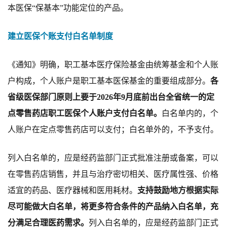
本医保“保基本”功能定位的产品。
建立医保个账支付白名单制度
《通知》明确，
职工
基本医疗保险基金由统筹基金和个人账
户构成，个人账户是职工基本医保
基金
的重要组成部分。
各
省级医保部门原则上要于
2026年
9月底前
出台全省统一的定
点零售药店职工医保个人账户支付白名单。
白名单内的，个
人账户在定点零售药店可以支付；白名单外的，不予支付。
列入白名单的，应是经药监部门
正式
批准注册或备案，
可以
在零售药店销售，
并且与治疗密切相关、医疗属性强、价格
适宜的药品、医疗器械和医用耗材。
支持
鼓
励地方根据实际
尽
可能
做
大白名单，将
更多符
合条
件
的产品纳入白名单，充
分
满足
合理医药需求。
列入白名单的
，
应是经药监部门
正式